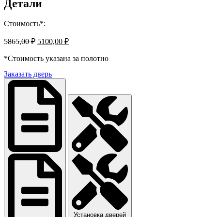
Детали
Стоимость*:
Первоначальная
Текущая
5865,00
₽
5100,00
₽
цена
цена:
составляла
*Стоимость указана за полотно
5100,00 ₽.
5865,00 ₽.
Заказать дверь
Установка дверей