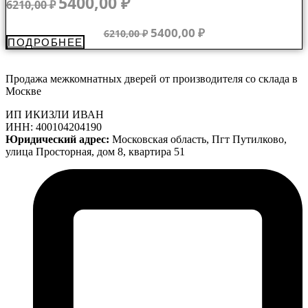
5400,00
₽
6210,00
₽
цена
цена:
составляла
5400,00 ₽.
Первоначальная
Текущая
5400,00
₽
6210,00
₽
ПОДРОБНЕЕ
6210,00 ₽.
цена
цена:
составляла
5400,00 ₽.
6210,00 ₽.
Продажа межкомнатных дверей от производителя со склада в
Москве
ИП ИКИЗЛИ ИВАН
ИНН: 400104204190
Юридический адрес:
Московская область, Пгт Путилково,
улица Просторная, дом 8, квартира 51