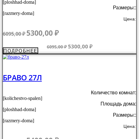
[ploshhad-doma]
Размеры::
[razmery-doma]
Цена:
Первоначальная
Текущая
5300,00
₽
6095,00
₽
цена
цена:
составляла
5300,00 ₽.
Первоначальная
Текущая
5300,00
₽
6095,00
₽
ПОДРОБНЕЕ
6095,00 ₽.
цена
цена:
составляла
5300,00 ₽.
6095,00 ₽.
БРАВО 27Л
Количество комнат:
[kolichestvo-spalen]
Площадь дома:
[ploshhad-doma]
Размеры::
[razmery-doma]
Цена:
Первоначальная
Текущая