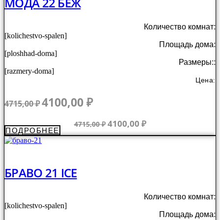
МОДА 22 БЕЖ
Количество комнат:
[kolichestvo-spalen]
Площадь дома:
[ploshhad-doma]
Размеры::
[razmery-doma]
Цена:
Первоначальная
Текущая
4100,00
₽
4715,00
₽
цена
цена:
составляла
4100,00 ₽.
Первоначальная
Текущая
4100,00
₽
4715,00
₽
ПОДРОБНЕЕ
4715,00 ₽.
цена
цена:
составляла
4100,00 ₽.
4715,00 ₽.
БРАВО 21 ICE
Количество комнат:
[kolichestvo-spalen]
Площадь дома: