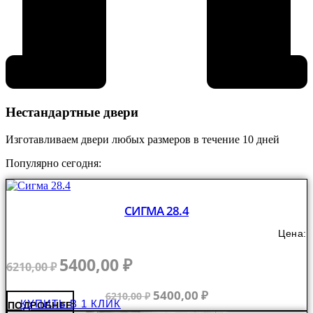
Нестандартные двери
Изготавливаем двери любых размеров в течение 10 дней
Популярно сегодня:
СИГМА 28.4
Цена:
Первоначальная
Текущая
5400,00
₽
6210,00
₽
цена
цена:
составляла
5400,00 ₽.
Первоначальная
Текущая
5400,00
₽
6210,00
₽
КУПИТЬ В 1 КЛИК
6210,00 ₽.
ПОДРОБНЕЕ
цена
цена: