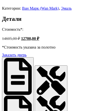
Категории:
Ван Марк (Wan Mark)
,
Эмаль
Детали
Стоимость*:
Первоначальная
Текущая
14605,00
₽
12700,00
₽
цена
цена:
составляла
*Стоимость указана за полотно
12700,00 ₽.
14605,00 ₽.
Заказать дверь