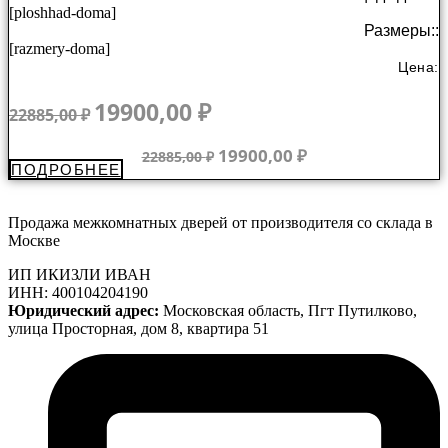
[ploshhad-doma]
Размеры::
[razmery-doma]
Цена:
Первоначальная
Текущая
19900,00
₽
22885,00
₽
цена
цена:
составляла
19900,00 ₽.
Первоначальная
Текущая
19900,00
₽
22885,00
₽
ПОДРОБНЕЕ
22885,00 ₽.
цена
цена:
составляла
19900,00 ₽.
22885,00 ₽.
Продажа межкомнатных дверей от производителя со склада в
Москве
ИП ИКИЗЛИ ИВАН
ИНН: 400104204190
Юридический адрес:
Московская область, Пгт Путилково,
улица Просторная, дом 8, квартира 51