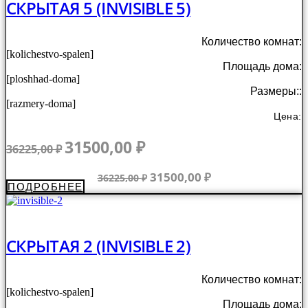
СКРЫТАЯ 5 (INVISIBLE 5)
Количество комнат:
[kolichestvo-spalen]
Площадь дома:
[ploshhad-doma]
Размеры::
[razmery-doma]
Цена:
Первоначальная
Текущая
31500,00
₽
36225,00
₽
цена
цена:
составляла
31500,00 ₽.
Первоначальная
Текущая
31500,00
₽
36225,00
₽
ПОДРОБНЕЕ
36225,00 ₽.
цена
цена:
составляла
31500,00 ₽.
36225,00 ₽.
СКРЫТАЯ 2 (INVISIBLE 2)
Количество комнат:
[kolichestvo-spalen]
Площадь дома: