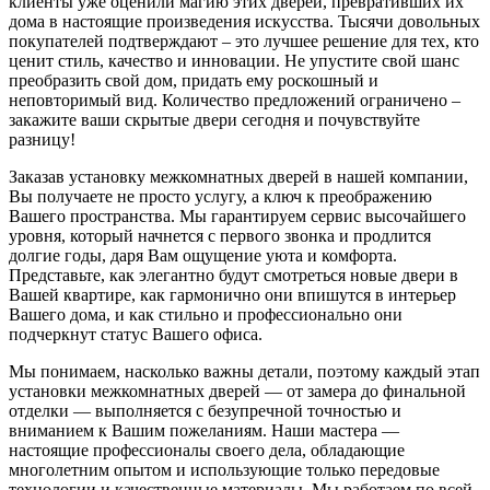
клиенты уже оценили магию этих дверей, превративших их
дома в настоящие произведения искусства. Тысячи довольных
покупателей подтверждают – это лучшее решение для тех, кто
ценит стиль, качество и инновации. Не упустите свой шанс
преобразить свой дом, придать ему роскошный и
неповторимый вид. Количество предложений ограничено –
закажите ваши скрытые двери сегодня и почувствуйте
разницу!
Заказав установку межкомнатных дверей в нашей компании,
Вы получаете не просто услугу, а ключ к преображению
Вашего пространства. Мы гарантируем сервис высочайшего
уровня, который начнется с первого звонка и продлится
долгие годы, даря Вам ощущение уюта и комфорта.
Представьте, как элегантно будут смотреться новые двери в
Вашей квартире, как гармонично они впишутся в интерьер
Вашего дома, и как стильно и профессионально они
подчеркнут статус Вашего офиса.
Мы понимаем, насколько важны детали, поэтому каждый этап
установки межкомнатных дверей — от замера до финальной
отделки — выполняется с безупречной точностью и
вниманием к Вашим пожеланиям. Наши мастера —
настоящие профессионалы своего дела, обладающие
многолетним опытом и использующие только передовые
технологии и качественные материалы. Мы работаем по всей