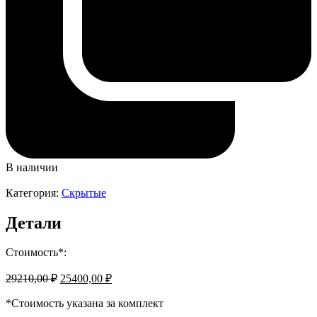
В наличии
Категория:
Скрытые
Детали
Стоимость*:
Первоначальная
Текущая
29210,00
₽
25400,00
₽
цена
цена:
составляла
*Стоимость указана за комплект
25400,00 ₽.
29210,00 ₽.