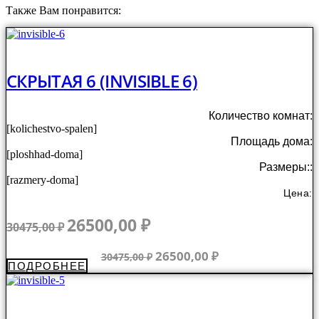
Также Вам понравится:
СКРЫТАЯ 6 (INVISIBLE 6)
Количество комнат:
[kolichestvo-spalen]
Площадь дома:
[ploshhad-doma]
Размеры::
[razmery-doma]
Цена:
Первоначальная
Текущая
26500,00
₽
30475,00
₽
цена
цена:
составляла
26500,00 ₽.
Первоначальная
Текущая
26500,00
₽
30475,00
₽
ПОДРОБНЕЕ
30475,00 ₽.
цена
цена:
составляла
26500,00 ₽.
30475,00 ₽.