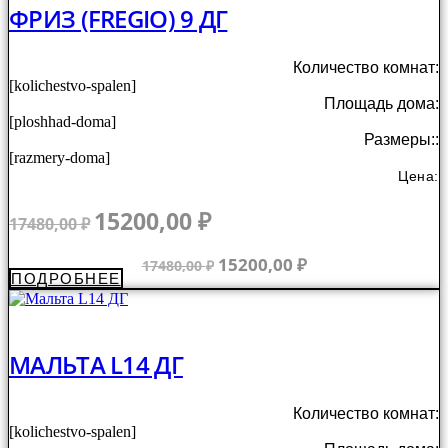
ФРИЗ (FREGIO) 9 ДГ
Количество комнат:
[kolichestvo-spalen]
Площадь дома:
[ploshhad-doma]
Размеры::
[razmery-doma]
Цена:
Первоначальная
Текущая
15200,00
₽
17480,00
₽
цена
цена:
составляла
15200,00 ₽.
Первоначальная
Текущая
15200,00
₽
17480,00
₽
ПОДРОБНЕЕ
17480,00 ₽.
цена
цена:
составляла
15200,00 ₽.
17480,00 ₽.
МАЛЬТА L14 ДГ
Количество комнат:
[kolichestvo-spalen]