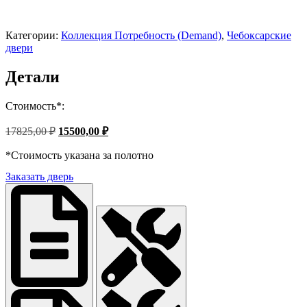
Категории:
Коллекция Потребность (Demand)
,
Чебоксарские
двери
Детали
Стоимость*:
Первоначальная
Текущая
17825,00
₽
15500,00
₽
цена
цена:
составляла
*Стоимость указана за полотно
15500,00 ₽.
17825,00 ₽.
Заказать дверь