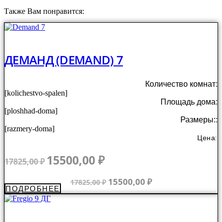
Также Вам понравится:
ДЕМАНД (DEMAND) 7
Количество комнат:
[kolichestvo-spalen]
Площадь дома:
[ploshhad-doma]
Размеры::
[razmery-doma]
Цена:
Первоначальная
Текущая
15500,00
₽
17825,00
₽
цена
цена:
составляла
15500,00 ₽.
Первоначальная
Текущая
15500,00
₽
17825,00
₽
ПОДРОБНЕЕ
17825,00 ₽.
цена
цена:
составляла
15500,00 ₽.
17825,00 ₽.