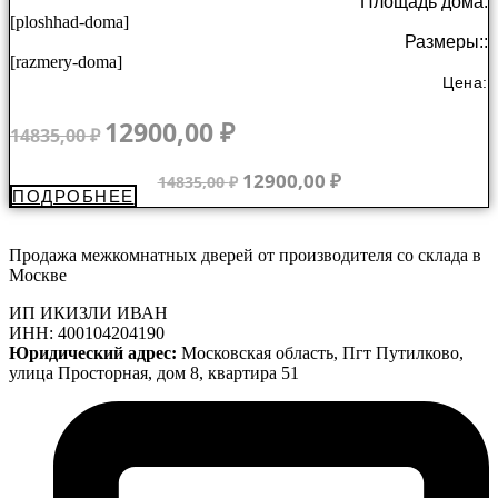
Площадь дома:
[ploshhad-doma]
Размеры::
[razmery-doma]
Цена:
Первоначальная
Текущая
12900,00
₽
14835,00
₽
цена
цена:
составляла
12900,00 ₽.
Первоначальная
Текущая
12900,00
₽
14835,00
₽
ПОДРОБНЕЕ
14835,00 ₽.
цена
цена:
составляла
12900,00 ₽.
14835,00 ₽.
Продажа межкомнатных дверей от производителя со склада в
Москве
ИП ИКИЗЛИ ИВАН
ИНН: 400104204190
Юридический адрес:
Московская область, Пгт Путилково,
улица Просторная, дом 8, квартира 51