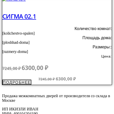
8165,00 ₽.
СИГМА 02.1
Количество комнат:
[kolichestvo-spalen]
Площадь дома:
[ploshhad-doma]
Размеры::
[razmery-doma]
Цена:
Первоначальная
Текущая
6300,00
₽
7245,00
₽
цена
цена:
составляла
6300,00 ₽.
Первоначальная
Текущая
6300,00
₽
7245,00
₽
ПОДРОБНЕЕ
7245,00 ₽.
цена
цена:
составляла
6300,00 ₽.
7245,00 ₽.
Продажа межкомнатных дверей от производителя со склада в
Москве
ИП ИКИЗЛИ ИВАН
ИНН: 400104204190