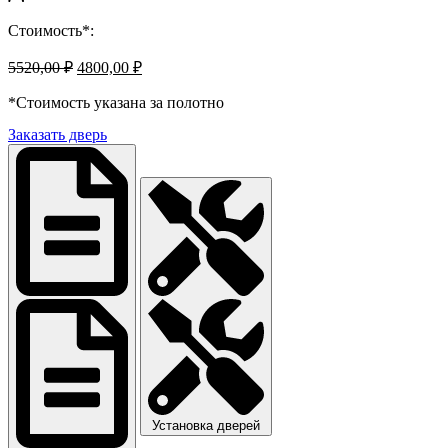
Стоимость*:
Первоначальная
Текущая
5520,00
₽
4800,00
₽
цена
цена:
составляла
*Стоимость указана за полотно
4800,00 ₽.
5520,00 ₽.
Заказать дверь
Установка дверей