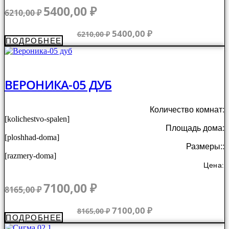
Первоначальная
Текущая
5400,00
₽
6210,00
₽
цена
цена:
составляла
5400,00 ₽.
Первоначальная
Текущая
5400,00
₽
6210,00
₽
ПОДРОБНЕЕ
6210,00 ₽.
цена
цена:
составляла
5400,00 ₽.
6210,00 ₽.
ВЕРОНИКА-05 ДУБ
Количество комнат:
[kolichestvo-spalen]
Площадь дома:
[ploshhad-doma]
Размеры::
[razmery-doma]
Цена:
Первоначальная
Текущая
7100,00
₽
8165,00
₽
цена
цена:
составляла
7100,00 ₽.
Первоначальная
Текущая
7100,00
₽
8165,00
₽
ПОДРОБНЕЕ
8165,00 ₽.
цена
цена:
составляла
7100,00 ₽.