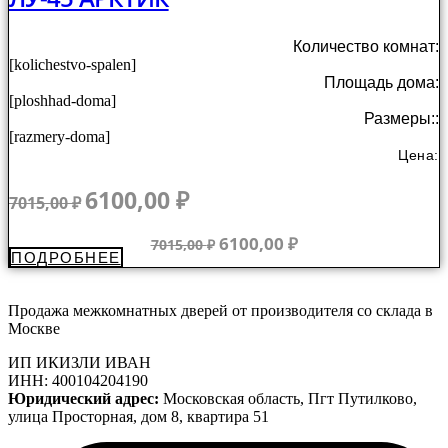
Количество комнат:
[kolichestvo-spalen]
Площадь дома:
[ploshhad-doma]
Размеры::
[razmery-doma]
Цена:
Первоначальная
Текущая
6100,00
₽
7015,00
₽
цена
цена:
составляла
6100,00 ₽.
Первоначальная
Текущая
6100,00
₽
7015,00
₽
ПОДРОБНЕЕ
7015,00 ₽.
цена
цена:
составляла
6100,00 ₽.
7015,00 ₽.
Продажа межкомнатных дверей от производителя со склада в
Москве
ИП ИКИЗЛИ ИВАН
ИНН: 400104204190
Юридический адрес:
Московская область, Пгт Путилково,
улица Просторная, дом 8, квартира 51