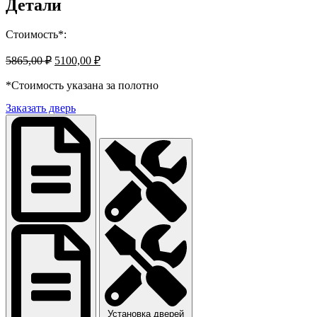
Детали
Стоимость*:
Первоначальная
Текущая
5865,00
₽
5100,00
₽
цена
цена:
составляла
*Стоимость указана за полотно
5100,00 ₽.
5865,00 ₽.
Заказать дверь
Установка дверей