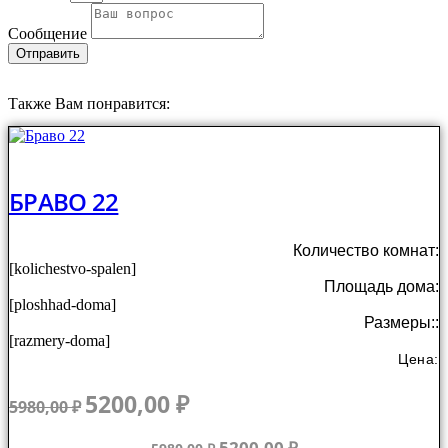
Сообщение
Отправить
Также Вам понравится:
БРАВО 22
Количество комнат:
[kolichestvo-spalen]
Площадь дома:
[ploshhad-doma]
Размеры::
[razmery-doma]
Цена:
Первоначальная
Текущая
5200,00
₽
5980,00
₽
цена
цена:
составляла
5200,00 ₽.
Первоначальная
Текущая
5200,00
₽