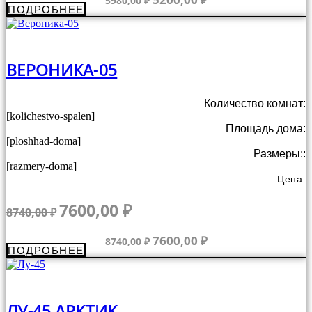
5980,00
₽
ПОДРОБНЕЕ
5980,00 ₽.
цена
цена:
составляла
5200,00 ₽.
5980,00 ₽.
ВЕРОНИКА-05
Количество комнат:
[kolichestvo-spalen]
Площадь дома:
[ploshhad-doma]
Размеры::
[razmery-doma]
Цена:
Первоначальная
Текущая
7600,00
₽
8740,00
₽
цена
цена:
составляла
7600,00 ₽.
Первоначальная
Текущая
7600,00
₽
8740,00
₽
ПОДРОБНЕЕ
8740,00 ₽.
цена
цена:
составляла
7600,00 ₽.
8740,00 ₽.
ЛУ-45 АРКТИК