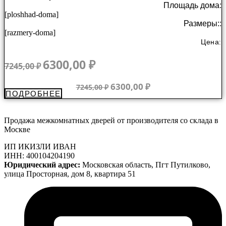
Площадь дома:
[ploshhad-doma]
Размеры::
[razmery-doma]
Цена:
Первоначальная
Текущая
6300,00
₽
7245,00
₽
цена
цена:
составляла
6300,00 ₽.
Первоначальная
Текущая
6300,00
₽
7245,00
₽
ПОДРОБНЕЕ
7245,00 ₽.
цена
цена:
составляла
6300,00 ₽.
7245,00 ₽.
Продажа межкомнатных дверей от производителя со склада в
Москве
ИП ИКИЗЛИ ИВАН
ИНН: 400104204190
Юридический адрес:
Московская область, Пгт Путилково,
улица Просторная, дом 8, квартира 51