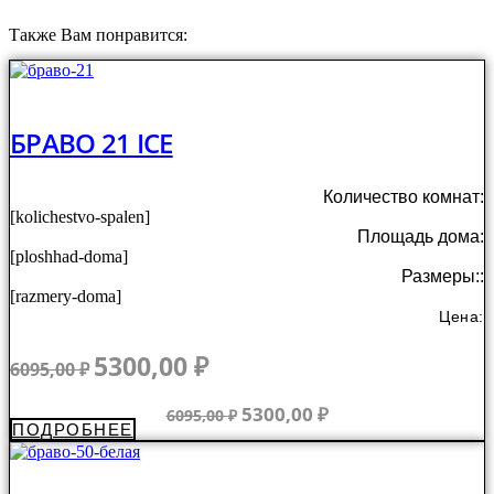
Также Вам понравится:
БРАВО 21 ICE
Количество комнат:
[kolichestvo-spalen]
Площадь дома:
[ploshhad-doma]
Размеры::
[razmery-doma]
Цена:
Первоначальная
Текущая
5300,00
₽
6095,00
₽
цена
цена:
составляла
5300,00 ₽.
Первоначальная
Текущая
5300,00
₽
6095,00
₽
ПОДРОБНЕЕ
6095,00 ₽.
цена
цена:
составляла
5300,00 ₽.
6095,00 ₽.