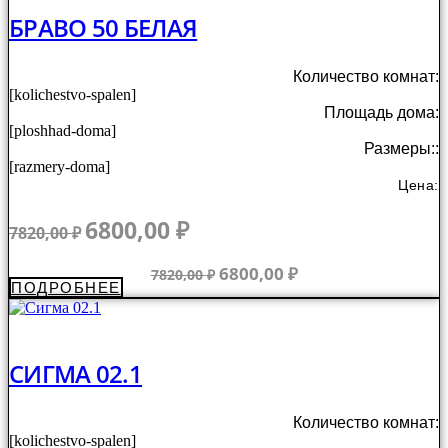
БРАВО 50 БЕЛАЯ
Количество комнат:
[kolichestvo-spalen]
Площадь дома:
[ploshhad-doma]
Размеры::
[razmery-doma]
Цена:
Первоначальная
Текущая
6800,00
₽
7820,00
₽
цена
цена:
составляла
6800,00 ₽.
Первоначальная
Текущая
6800,00
₽
7820,00
₽
ПОДРОБНЕЕ
7820,00 ₽.
цена
цена:
составляла
6800,00 ₽.
7820,00 ₽.
СИГМА 02.1
Количество комнат:
[kolichestvo-spalen]