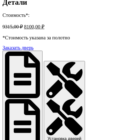
Детали
Стоимость*:
Первоначальная
Текущая
9315,00
₽
8100,00
₽
цена
цена:
составляла
*Стоимость указана за полотно
8100,00 ₽.
9315,00 ₽.
Заказать дверь
Установка дверей