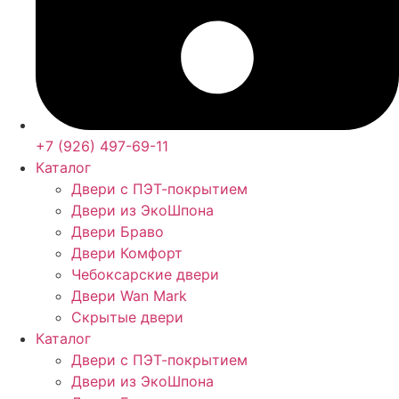
+7 (926) 497-69-11
Каталог
Двери с ПЭТ-покрытием
Двери из ЭкоШпона
Двери Браво
Двери Комфорт
Чебоксарские двери
Двери Wan Mark
Скрытые двери
Каталог
Двери с ПЭТ-покрытием
Двери из ЭкоШпона